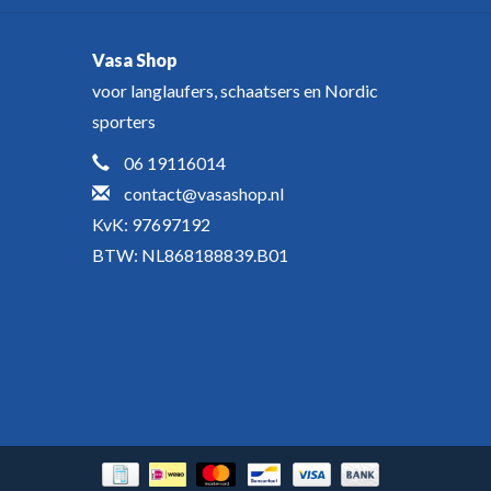
Vasa Shop
voor langlaufers, schaatsers en Nordic
sporters
06 19116014
contact@vasashop.nl
KvK: 97697192
BTW: NL868188839.B01