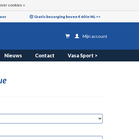
over cookies »
voor
Gratis bezorging boven € 60 in NL >>
Mijn account
Nieuws
Contact
Vasa Sport >
ue