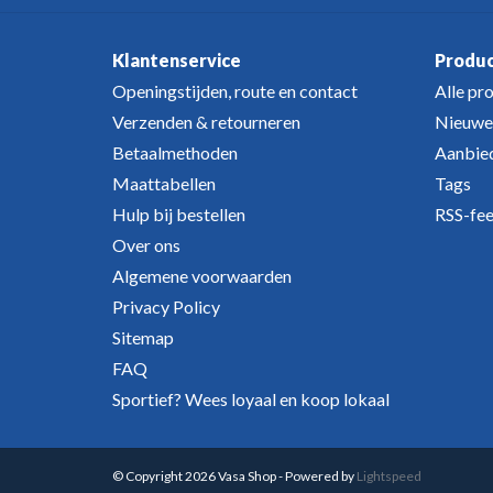
Klantenservice
Produ
Openingstijden, route en contact
Alle pr
Verzenden & retourneren
Nieuwe
Betaalmethoden
Aanbie
Maattabellen
Tags
Hulp bij bestellen
RSS-fe
Over ons
Algemene voorwaarden
Privacy Policy
Sitemap
FAQ
Sportief? Wees loyaal en koop lokaal
© Copyright 2026 Vasa Shop - Powered by
Lightspeed