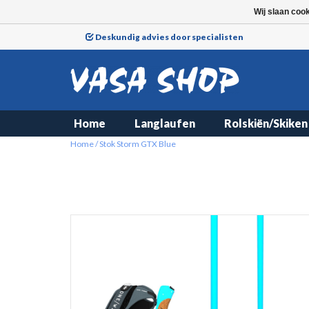
Wij slaan coo
Deskundig advies door specialisten
Home
Langlaufen
Rolskiën/Skiken
Home
/
Stok Storm GTX Blue