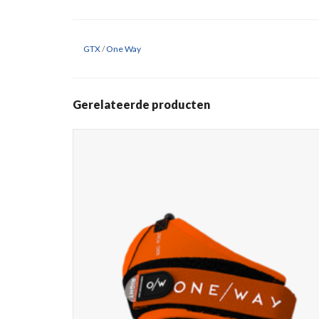
GTX
/
One Way
Gerelateerde producten