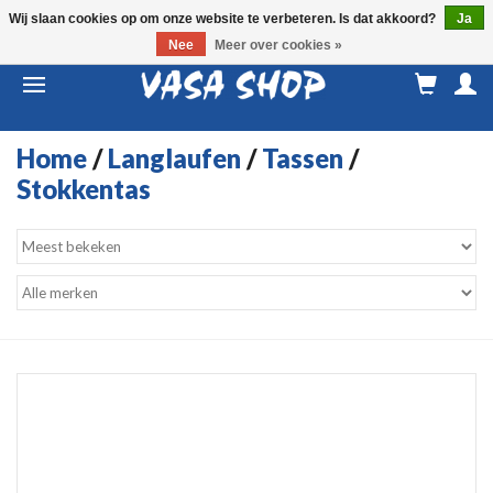
Wij slaan cookies op om onze website te verbeteren. Is dat akkoord?
Ja
Nee
Meer over cookies »
M
a
Home
/
Langlaufen
/
Tassen
/
Stokkentas