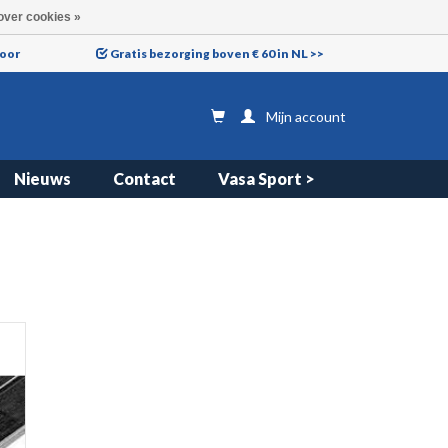
over cookies »
voor
Gratis bezorging boven € 60 in NL >>
Mijn account
Nieuws
Contact
Vasa Sport >