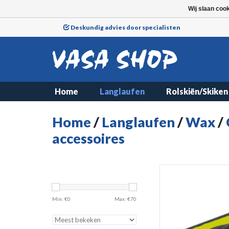
Wij slaan coo
Deskundig advies door specialisten
Home
Langlaufen
Rolskiën/Skiken
Home
/
Langlaufen
/
Wax
/
accessoires
Min: €
0
Max: €
70