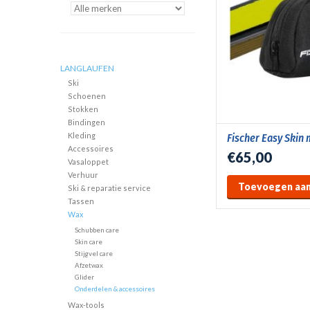
LANGLAUFEN
Ski
Schoenen
Stokken
Bindingen
Kleding
Fischer Easy Skin
Accessoires
€65,00
Vasaloppet
Verhuur
Toevoegen aan
Ski & reparatie service
Tassen
Wax
Schubben care
Skin care
Stijgvel care
Afzetwax
Glider
Onderdelen & accessoires
Wax-tools