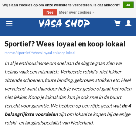
Wij slaan cookies op om onze website te verbeteren. Is dat akkoord?
Ja
Nee
Meer over cookies »
M
a
Sportief? Wees loyaal en koop lokaal
Home
/
Sportief? Wees loyaal en koop lokaal
In al je enthousiasme om snel aan de slag te gaan zien we
helaas vaak een mismatch. Verkeerde rolski's, niet lekker
zittende schoenen, foute binding, gebroken stokken etc. Heel
vervelend want daardoor heb je weer gedoe of gaat het rollen
niet lekker. Koop je lokaal dan kun je ook snel in de buurt
terecht voor garantie. We hebben op een rijtje gezet wat
de 4
belangrijkste voordelen
zijn om lokaal te kopen bij de enige
rolski- en langlaufspecialist van Nederland.