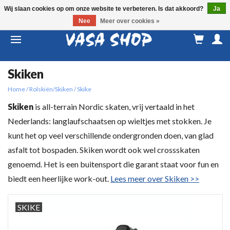
Wij slaan cookies op om onze website te verbeteren. Is dat akkoord?
Ja
Nee
Meer over cookies »
M
a
Skiken
Home
/
Rolskiën/Skiken
/
Skike
Skiken
is all-terrain Nordic skaten, vrij vertaald in het
Nederlands: langlaufschaatsen op wieltjes met stokken. Je
kunt het op veel verschillende ondergronden doen, van glad
asfalt tot bospaden. Skiken wordt ook wel crossskaten
genoemd. Het is een buitensport die garant staat voor fun en
biedt een heerlijke work-out.
Lees meer over Skiken >>
SKIKE