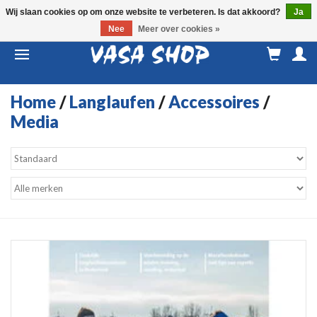
Wij slaan cookies op om onze website te verbeteren. Is dat akkoord?
Ja
Nee
Meer over cookies »
M
a
Home
/
Langlaufen
/
Accessoires
/
Media