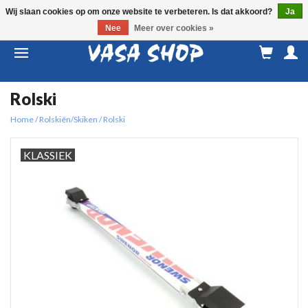
Wij slaan cookies op om onze website te verbeteren. Is dat akkoord?
Ja
Nee
Meer over cookies »
M
a
Rolski
Home
/
Rolskiën/Skiken
/
Rolski
KLASSIEK