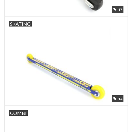
17
SKATING
14
COMBI