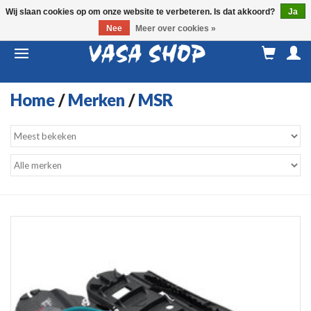
Wij slaan cookies op om onze website te verbeteren. Is dat akkoord?
Ja
Nee
Meer over cookies »
M
a
Home
/
Merken
/
MSR