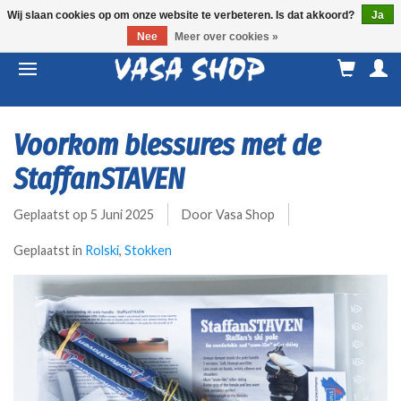
Wij slaan cookies op om onze website te verbeteren. Is dat akkoord?
Ja
Nee
Meer over cookies »
M
a
Voorkom blessures met de
StaffanSTAVEN
Geplaatst op
5 Juni 2025
Door Vasa Shop
Geplaatst in
Rolski
,
Stokken