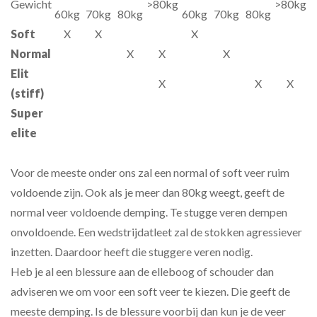
Gewicht
>80kg
>80kg
60kg
70kg
80kg
60kg
70kg
80kg
Soft
X
X
X
Normal
X
X
X
Elit
X
X
X
(stiff)
Super
elite
Voor de meeste onder ons zal een normal of soft veer ruim
voldoende zijn. Ook als je meer dan 80kg weegt, geeft de
normal veer voldoende demping. Te stugge veren dempen
onvoldoende. Een wedstrijdatleet zal de stokken agressiever
inzetten. Daardoor heeft die stuggere veren nodig.
Heb je al een blessure aan de elleboog of schouder dan
adviseren we om voor een soft veer te kiezen. Die geeft de
meeste demping. Is de blessure voorbij dan kun je de veer