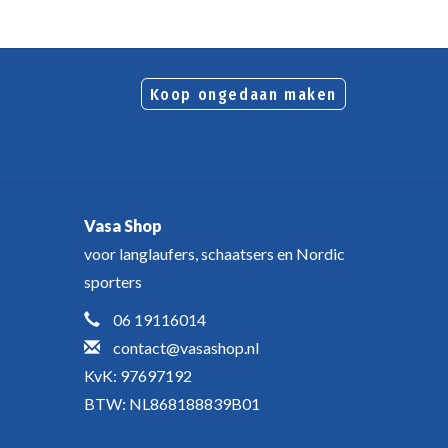
Koop ongedaan maken
Vasa Shop
voor langlaufers, schaatsers en Nordic
sporters
06 19116014
contact@vasashop.nl
KvK: 97697192
BTW: NL868188839B01