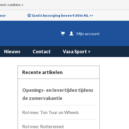
over cookies »
voor
Gratis bezorging boven € 60 in NL >>
Mijn account
Nieuws
Contact
Vasa Sport >
Recente artikelen
Openings- en levertijden tijdens
de zomervakantie
Rol mee: Ton Tour on Wheels
Rol mee: Rotterennet