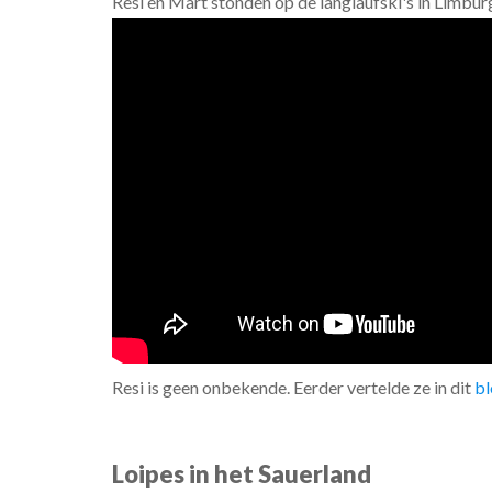
Resi en Mart stonden op de langlaufski's in Limbur
Resi is geen onbekende. Eerder vertelde ze in dit
bl
Loipes in het Sauerland