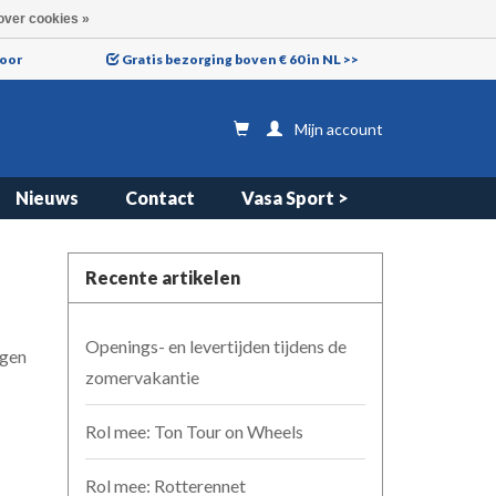
over cookies »
voor
Gratis bezorging boven € 60 in NL >>
Mijn account
Nieuws
Contact
Vasa Sport >
Recente artikelen
Openings- en levertijden tijdens de
egen
zomervakantie
Rol mee: Ton Tour on Wheels
Rol mee: Rotterennet