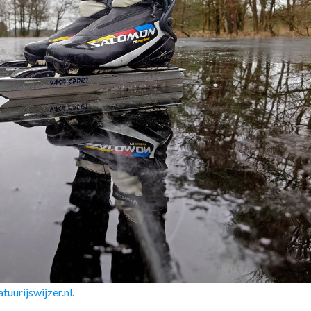
atuurijswijzer.nl
.