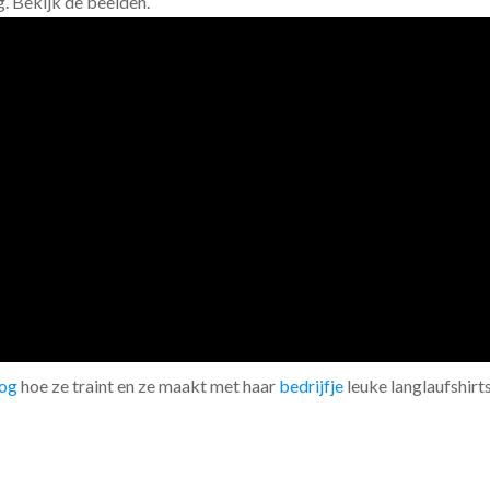
g. Bekijk de beelden.
og
hoe ze traint en ze maakt met haar
bedrijfje
leuke langlaufshirts