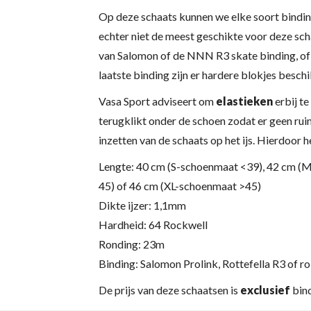
Op deze schaats kunnen we elke soort bindi
echter niet de meest geschikte voor deze sch
van Salomon of de NNN R3 skate binding, of 
laatste binding zijn er hardere blokjes besch
Vasa Sport adviseert om
elastieken
erbij te
terugklikt onder de schoen zodat er geen ruim
inzetten van de schaats op het ijs. Hierdoor h
Lengte: 40 cm (S-schoenmaat <39), 42 cm (
45) of 46 cm (XL-schoenmaat >45)
Dikte ijzer: 1,1mm
Hardheid: 64 Rockwell
Ronding: 23m
Binding: Salomon Prolink, Rottefella R3 of r
De prijs van deze schaatsen is
exclusief
bind