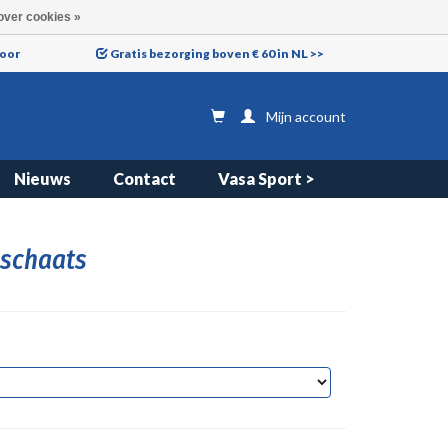
over cookies »
voor
Gratis bezorging boven € 60 in NL >>
Mijn account
Nieuws
Contact
Vasa Sport >
 schaats