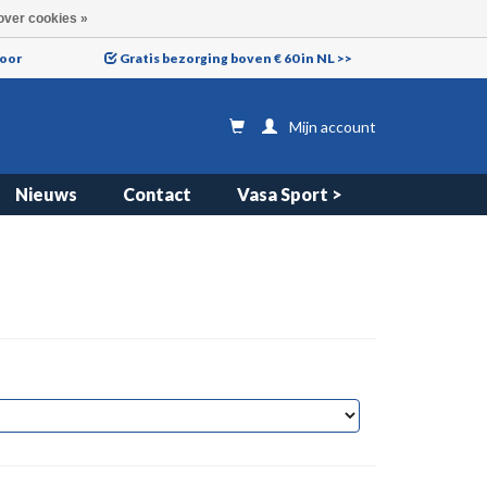
over cookies »
voor
Gratis bezorging boven € 60 in NL >>
Mijn account
Nieuws
Contact
Vasa Sport >