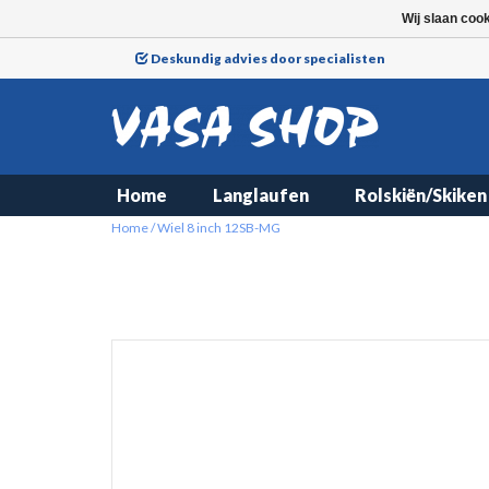
Wij slaan coo
Deskundig advies door specialisten
Home
Langlaufen
Rolskiën/Skiken
Home
/
Wiel 8 inch 12SB-MG