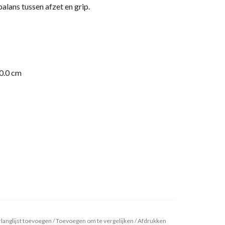
balans tussen afzet en grip.
20.0 cm
langlijst toevoegen
/
Toevoegen om te vergelijken
/
Afdrukken