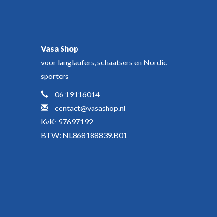
Vasa Shop
voor langlaufers, schaatsers en Nordic
sporters
06 19116014
contact@vasashop.nl
KvK: 97697192
BTW: NL868188839.B01