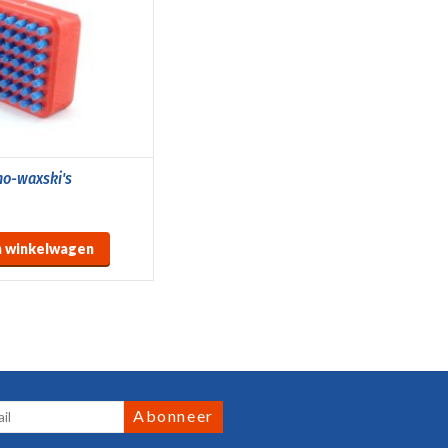
no-waxski's
 winkelwagen
Abonneer