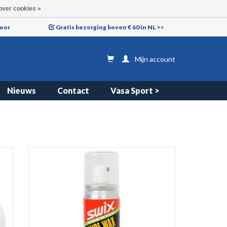
over cookies »
voor
Gratis bezorging boven € 60 in NL >>
Mijn account
Nieuws
Contact
Vasa Sport >