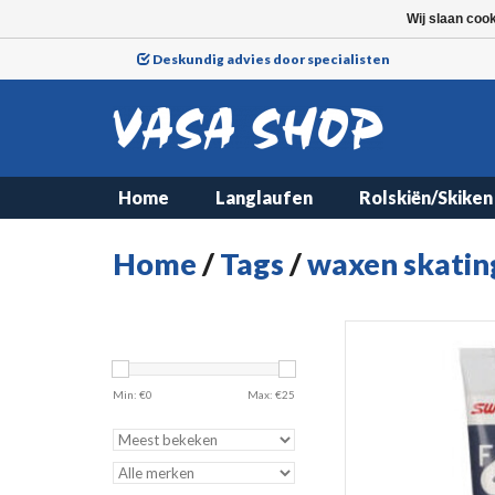
Wij slaan coo
Deskundig advies door specialisten
Home
Langlaufen
Rolskiën/Skiken
Home
/
Tags
/
waxen skating 
Min: €
0
Max: €
25