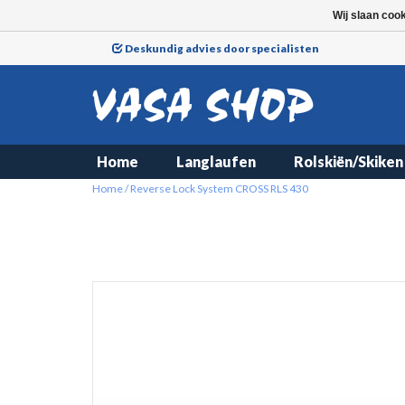
Wij slaan coo
Deskundig advies door specialisten
Home
Langlaufen
Rolskiën/Skiken
Home
/
Reverse Lock System CROSS RLS 430