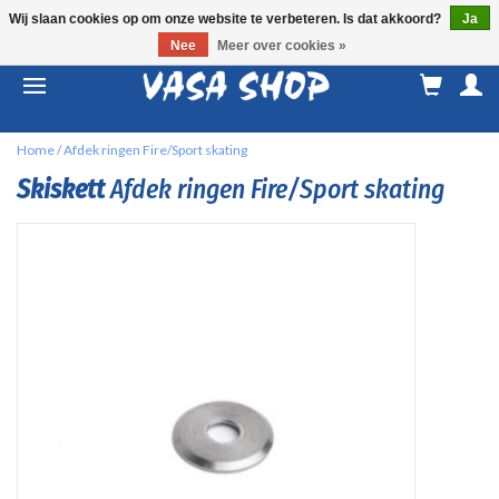
Wij slaan cookies op om onze website te verbeteren. Is dat akkoord?
Ja
Nee
Meer over cookies »
M
a
Home
/
Afdek ringen Fire/Sport skating
Skiskett
Afdek ringen Fire/Sport skating