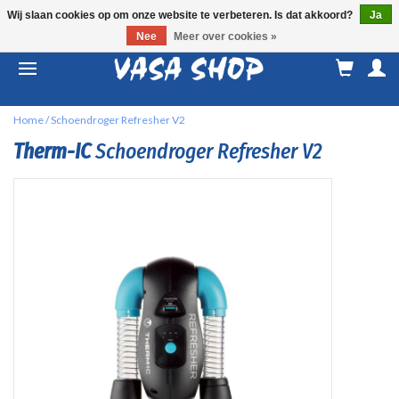
Wij slaan cookies op om onze website te verbeteren. Is dat akkoord?
Ja
Nee
Meer over cookies »
M
a
Home
/
Schoendroger Refresher V2
Therm-IC
Schoendroger Refresher V2