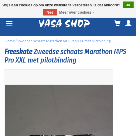
Wij slaan cookies op om onze website te verbeteren. Is dat akkoord?
Ja
Nee
Meer over cookies »
M
a
Home
/
Zweedse schaats Marathon MPS Pro XXL met pilotbinding
Freeskate
Zweedse schaats Marathon MPS
Pro XXL met pilotbinding