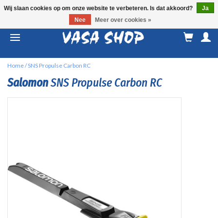
Wij slaan cookies op om onze website te verbeteren. Is dat akkoord?
Ja
Nee
Meer over cookies »
M
a
Home
/
SNS Propulse Carbon RC
Salomon
SNS Propulse Carbon RC