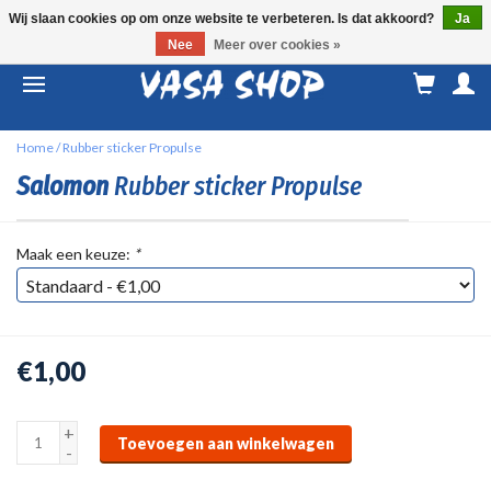
Wij slaan cookies op om onze website te verbeteren. Is dat akkoord?
Ja
Nee
Meer over cookies »
M
a
Home
/
Rubber sticker Propulse
Salomon
Rubber sticker Propulse
Maak een keuze:
*
€1,00
+
Toevoegen aan winkelwagen
-