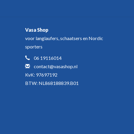
Vasa Shop
voor langlaufers, schaatsers en Nordic
sporters
06 19116014
contact@vasashop.nl
KvK: 97697192
BTW: NL868188839.B01