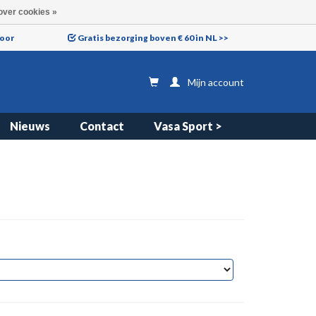
over cookies »
voor
Gratis bezorging boven € 60 in NL >>
Mijn account
Nieuws
Contact
Vasa Sport >