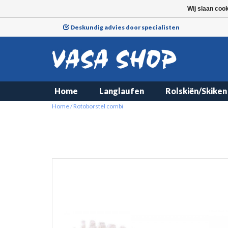
Wij slaan coo
Deskundig advies door specialisten
Home
Langlaufen
Rolskiën/Skiken
Home
/
Rotoborstel combi