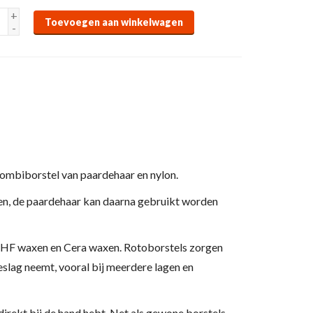
+
Toevoegen aan winkelwagen
-
combiborstel van paardehaar en nylon.
elen, de paardehaar kan daarna gebruikt worden
j HF waxen en Cera waxen. Rotoborstels zorgen
beslag neemt, vooral bij meerdere lagen en
direkt bij de hand hebt. Net als gewone borstels