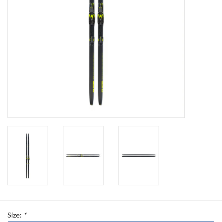
Size:
*