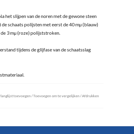
 Na het slijpen van de noren met de gewone steen
) de schaats polijsten met eerst de 40 mµ (blauw)
 de 3 mµ (roze) polijststroken.
eerstand tijdens de glijfase van de schaatsslag
jstmateriaal.
langlijst toevoegen
/
Toevoegen om te vergelijken
/
Afdrukken