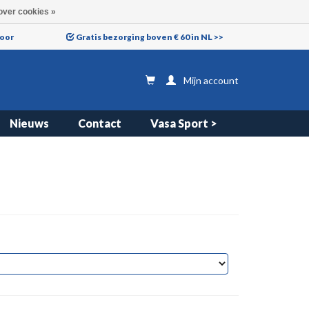
over cookies »
voor
Gratis bezorging boven € 60 in NL >>
Mijn account
Nieuws
Contact
Vasa Sport >