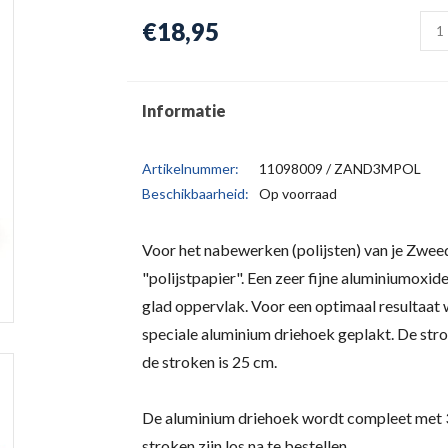
€18,95
Informatie
Artikelnummer:
11098009 / ZAND3MPOL
Beschikbaarheid:
Op voorraad
Voor het nabewerken (polijsten) van je Zweed
"polijstpapier". Een zeer fijne aluminiumoxid
glad oppervlak. Voor een optimaal resultaat 
speciale aluminium driehoek geplakt. De stro
de stroken is 25 cm.
De aluminium driehoek wordt compleet met 3 
stroken zijn los na te bestellen.