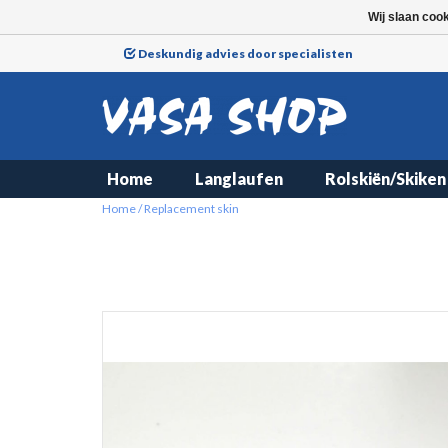
Wij slaan coo
Deskundig advies door specialisten
Home
Langlaufen
Rolskiën/Skiken
Home
/
Replacement skin