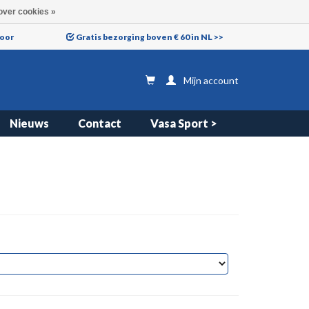
over cookies »
voor
Gratis bezorging boven € 60 in NL >>
Mijn account
Nieuws
Contact
Vasa Sport >