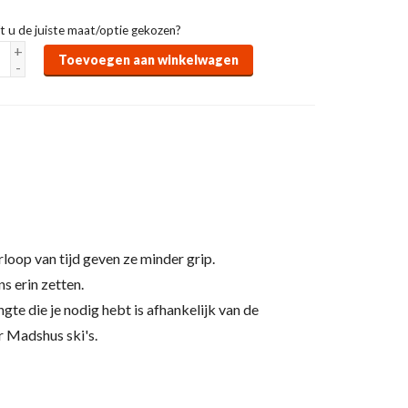
t u de juiste maat/optie gekozen?
+
Toevoegen aan winkelwagen
-
rloop van tijd geven ze minder grip.
ns erin zetten.
gte die je nodig hebt is afhankelijk van de
r Madshus ski's.