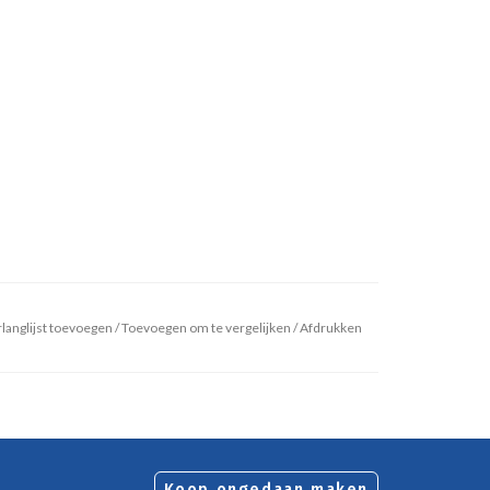
langlijst toevoegen
/
Toevoegen om te vergelijken
/
Afdrukken
Koop ongedaan maken