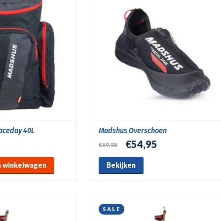
aceday 40L
Madshus Overschoen
€54,95
€59,95
 winkelwagen
Bekijken
SALE