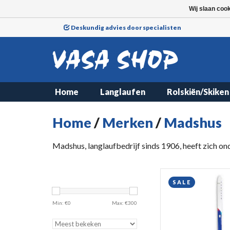
Wij slaan coo
Deskundig advies door specialisten
Home
Langlaufen
Rolskiën/Skiken
Home
/
Merken
/
Madshus
Madshus, langlaufbedrijf sinds 1906, heeft zich on
SALE
Min: €
0
Max: €
300