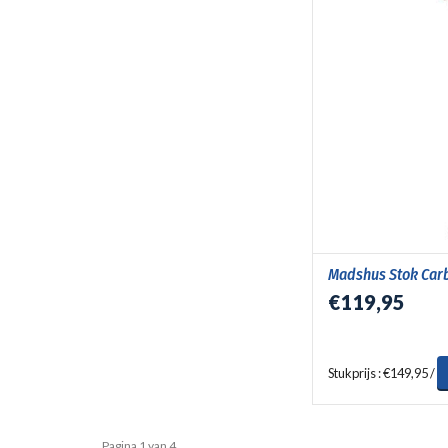
Madshus Stok Car
€119,95
Stukprijs : €149,95 /
Pagina 1 van 4