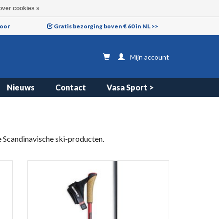
over cookies »
voor
Gratis bezorging boven € 60 in NL >>
Mijn account
Nieuws
Contact
Vasa Sport >
e Scandinavische ski-producten.