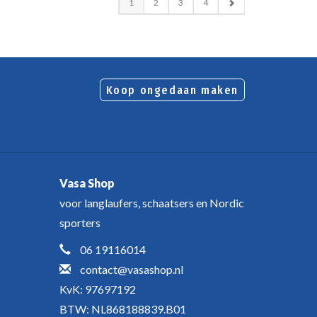
1
2
3
4
Koop ongedaan maken
Vasa Shop
voor langlaufers, schaatsers en Nordic
sporters
06 19116014
contact@vasashop.nl
KvK: 97697192
BTW: NL868188839.B01