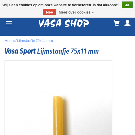
Wij slaan cookies op om onze website te verbeteren. Is dat akkoord?
Ja
Nee
Meer over cookies »
M
a
Home
/
Lijmstaafje 75x11 mm
Vasa Sport
Lijmstaafje 75x11 mm