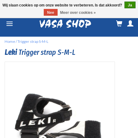
Wij slaan cookies op om onze website te verbeteren. Is dat akkoord?
Ja
Nee
Meer over cookies »
M
a
Home
/
Trigger strap S-M-L
Leki
Trigger strap S-M-L