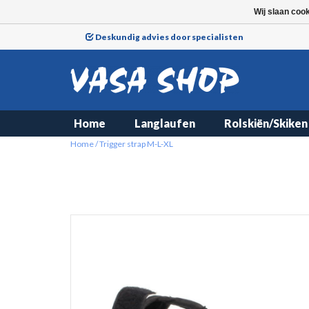
Wij slaan coo
Deskundig advies door specialisten
Home
Langlaufen
Rolskiën/Skiken
Home
/
Trigger strap M-L-XL