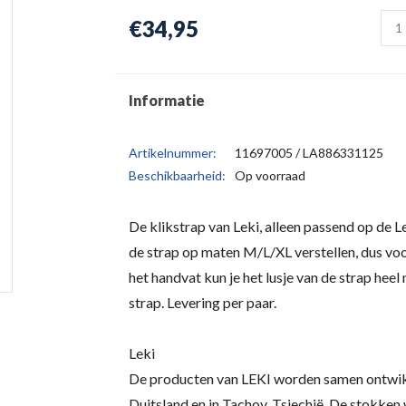
€34,95
Informatie
Artikelnummer:
11697005 / LA886331125
Beschikbaarheid:
Op voorraad
De klikstrap van Leki, alleen passend op de L
de strap op maten M/L/XL verstellen, dus vo
het handvat kun je het lusje van de strap heel
strap. Levering per paar.
Leki
De producten van LEKI worden samen ontwikk
Duitsland en in Tachov, Tsjechië. De stokken