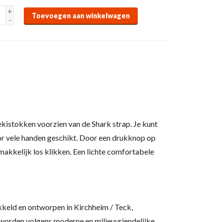
+
Toevoegen aan winkelwagen
-
ekistokken voorzien van de Shark strap. Je kunt
or vele handen geschikt. Door een drukknop op
 makkelijk los klikken. Een lichte comfortabele
eld en ontworpen in Kirchheim / Teck,
 worden volgens moderne en milieuvriendelijke