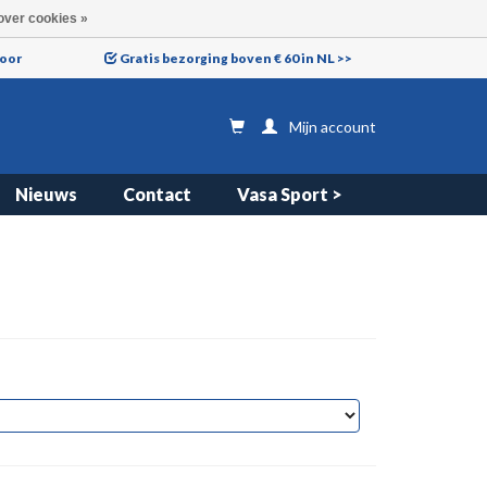
over cookies »
voor
Gratis bezorging boven € 60 in NL >>
Mijn account
Nieuws
Contact
Vasa Sport >