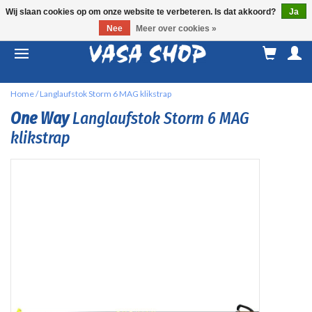
Wij slaan cookies op om onze website te verbeteren. Is dat akkoord?
Ja
Nee
Meer over cookies »
M
a
Home
/
Langlaufstok Storm 6 MAG klikstrap
One Way
Langlaufstok Storm 6 MAG
klikstrap