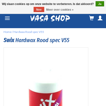
Wij slaan cookies op om onze website te verbeteren. Is dat akkoord?
Ja
Nee
Meer over cookies »
M
a
Home
/
Hardwax Rood spec V55
Swix
Hardwax Rood spec V55