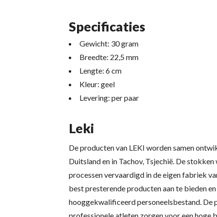
Specificaties
Gewicht: 30 gram
Breedte: 22,5 mm
Lengte: 6 cm
Kleur: geel
Levering: per paar
Leki
De producten van LEKI worden samen ontwikk
Duitsland en in Tachov, Tsjechië. De stokken
processen vervaardigd in de eigen fabriek van
best presterende producten aan te bieden en 
hooggekwalificeerd personeelsbestand. De p
professionele atleten zorgen voor een hoge b