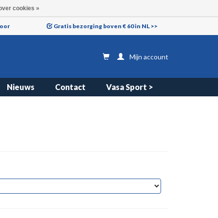
over cookies »
voor
Gratis bezorging boven € 60 in NL >>
Mijn account
Nieuws
Contact
Vasa Sport >