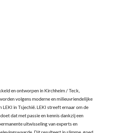
eld en ontworpen in Kirchheim / Teck,
 worden volgens moderne en milieuvriendelijke
 LEKI in Tsjechië. LEKI streeft ernaar om de
doet dat met passie en kennis dankzij een
ermanente uitwisseling van experts en
elevingswaarde. Dit resulteert in slimme, goed