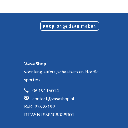
Koop ongedaan maken
Vasa Shop
voor langlaufers, schaatsers en Nordic
sporters
06 19116014
contact@vasashop.nl
KvK: 97697192
BTW: NL868188839B01