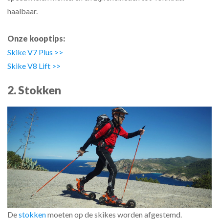
haalbaar.
Onze kooptips:
Skike V7 Plus >>
Skike V8 Lift >>
2. Stokken
De
stokken
moeten op de skikes worden afgestemd.