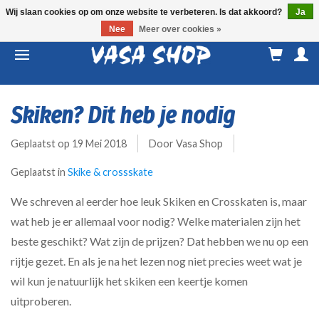
Wij slaan cookies op om onze website te verbeteren. Is dat akkoord?
Ja
Nee
Meer over cookies »
M
a
Skiken? Dit heb je nodig
Geplaatst op
19 Mei 2018
Door Vasa Shop
Geplaatst in
Skike & crossskate
We schreven al eerder hoe leuk Skiken en Crosskaten is, maar
wat heb je er allemaal voor nodig? Welke materialen zijn het
beste geschikt? Wat zijn de prijzen? Dat hebben we nu op een
rijtje gezet. En als je na het lezen nog niet precies weet wat je
wil kun je natuurlijk het skiken een keertje komen
uitproberen.