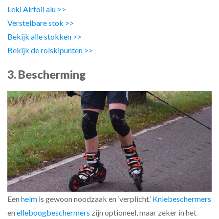
Leki Airfoil alu >>
Verstelbare stok >>
Bekijk alle stokken >>
Bekijk de rolskipunten >>
3. Bescherming
Een
helm
is gewoon noodzaak en ‘verplicht.’
Kniebeschermers
en
elleboogbeschermers
zijn optioneel, maar zeker in het