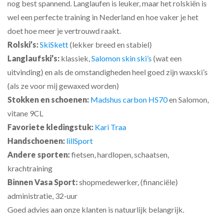
nog best spannend. Langlaufen is leuker, maar het rolskiën is
wel een perfecte training in Nederland en hoe vaker je het
doet hoe meer je vertrouwd raakt.
Rolski’s:
SkiSkett
(lekker breed en stabiel)
Langlaufski’s:
klassiek,
Salomon skin ski’s
(wat een
uitvinding) en als de omstandigheden heel goed zijn waxski’s
(als ze voor mij gewaxed worden)
Stokken en schoenen:
Madshus carbon HS70
en Salomon,
vitane 9CL
Favoriete kledingstuk:
Kari Traa
Handschoenen:
lillSport
Andere sporten:
fietsen, hardlopen, schaatsen,
krachtraining
Binnen Vasa Sport:
shopmedewerker, (financiële)
administratie, 32-uur
Goed advies aan onze klanten is natuurlijk belangrijk.