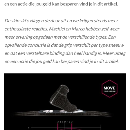
en een actie die jou geld kan besparen vind je in dit artikel.
De skin ski’s vliegen de deur uit en we krijgen steeds meer
enthousiaste reacties. Machiel en Marco hebben zelf weer
meer ervaring opgedaan met de verschillende types. Een
opvallende conclusie is dat de grip verschilt per type sneeuw
en dat een verstelbare binding dan heel handig is. Meer uitleg
en een actie die jou geld kan besparen vind je in dit artikel.