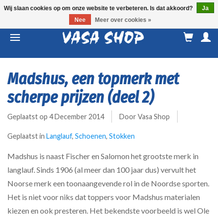
Wij slaan cookies op om onze website te verbeteren. Is dat akkoord?
Ja
Nee
Meer over cookies »
M
a
Madshus, een topmerk met
scherpe prijzen (deel 2)
Geplaatst op
4 December 2014
Door Vasa Shop
Geplaatst in
Langlauf
,
Schoenen
,
Stokken
Madshus is naast Fischer en Salomon het grootste merk in
langlauf. Sinds 1906 (al meer dan 100 jaar dus) vervult het
Noorse merk een toonaangevende rol in de Noordse sporten.
Het is niet voor niks dat toppers voor Madshus materialen
kiezen en ook presteren. Het bekendste voorbeeld is wel Ole