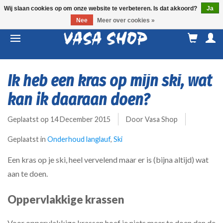
Wij slaan cookies op om onze website te verbeteren. Is dat akkoord?
Ja
Nee
Meer over cookies »
M
a
Ik heb een kras op mijn ski, wat
kan ik daaraan doen?
Geplaatst op
14 December 2015
Door Vasa Shop
Geplaatst in
Onderhoud langlauf
,
Ski
Een kras op je ski, heel vervelend maar er is (bijna altijd) wat
aan te doen.
Oppervlakkige krassen
Voor oppervlakkige krassen hoef je niets meer te doen dan de