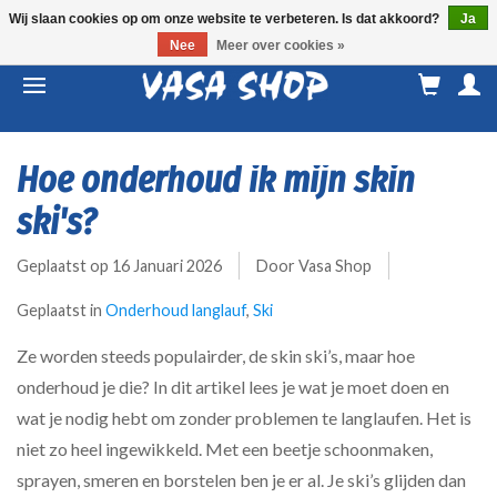
Wij slaan cookies op om onze website te verbeteren. Is dat akkoord?
Ja
Nee
Meer over cookies »
M
a
Hoe onderhoud ik mijn skin
ski's?
Geplaatst op
16 Januari 2026
Door Vasa Shop
Geplaatst in
Onderhoud langlauf
,
Ski
Ze worden steeds populairder, de skin ski’s, maar hoe
onderhoud je die? In dit artikel lees je wat je moet doen en
wat je nodig hebt om zonder problemen te langlaufen. Het is
niet zo heel ingewikkeld. Met een beetje schoonmaken,
sprayen, smeren en borstelen ben je er al. Je ski’s glijden dan