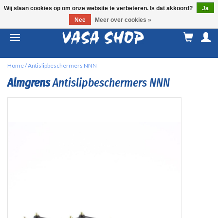
Wij slaan cookies op om onze website te verbeteren. Is dat akkoord?
Ja
Nee
Meer over cookies »
M
a
Home
/
Antislipbeschermers NNN
Almgrens
Antislipbeschermers NNN