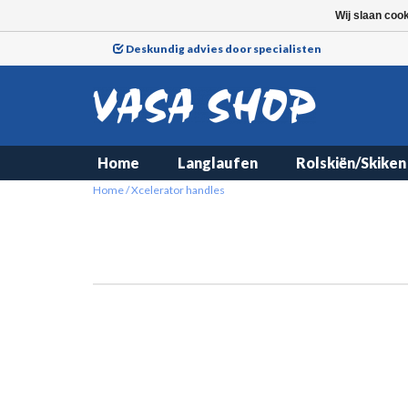
Wij slaan coo
Deskundig advies door specialisten
Home
Langlaufen
Rolskiën/Skiken
Home
/
Xcelerator handles