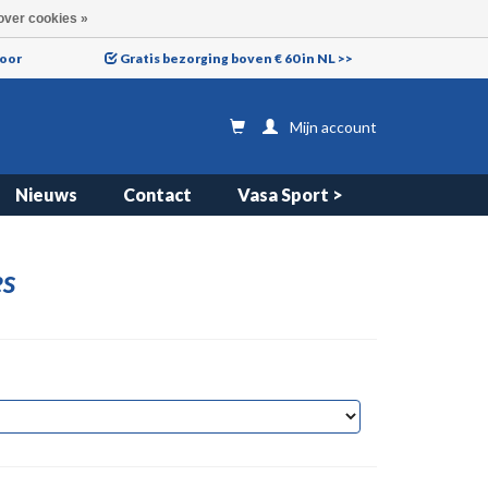
over cookies »
voor
Gratis bezorging boven € 60 in NL >>
Mijn account
Nieuws
Contact
Vasa Sport >
es