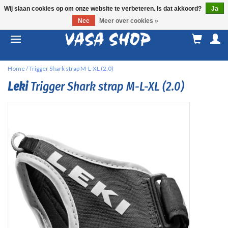
Wij slaan cookies op om onze website te verbeteren. Is dat akkoord?
Ja
Nee
Meer over cookies »
M
a
Home
/
Trigger Shark strap M-L-XL (2.0)
Leki
Trigger Shark strap M-L-XL (2.0)