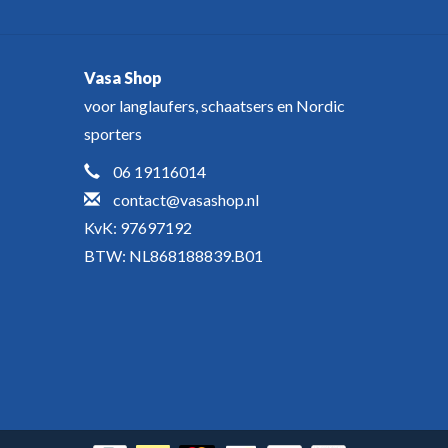
Vasa Shop
voor langlaufers, schaatsers en Nordic
sporters
06 19116014
contact@vasashop.nl
KvK: 97697192
BTW: NL868188839.B01