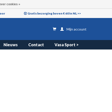
over cookies »
voor
Gratis bezorging boven € 60 in NL >>
Mijn account
Nieuws
Contact
Vasa Sport >