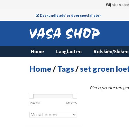
Wij slaan coo
Deskundig advies door specialisten
Home
Langlaufen
Rolskiën/Skiken
Home
/
Tags
/
set groen loe
Geen producten gev
Min: €
0
Max: €
5