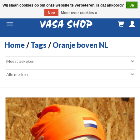
Wij slaan cookies op om onze website te verbeteren. Is dat akkoord?
Ja
Nee
Meer over cookies »
M
a
Home
/
Tags
/
Oranje boven NL