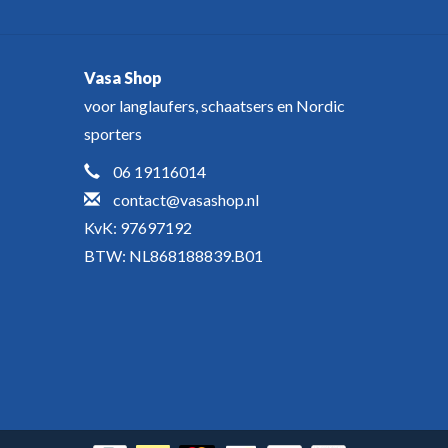
Vasa Shop
voor langlaufers, schaatsers en Nordic
sporters
06 19116014
contact@vasashop.nl
KvK: 97697192
BTW: NL868188839.B01