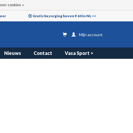
over cookies »
voor
Gratis bezorging boven € 60 in NL >>
Mijn account
Nieuws
Contact
Vasa Sport >