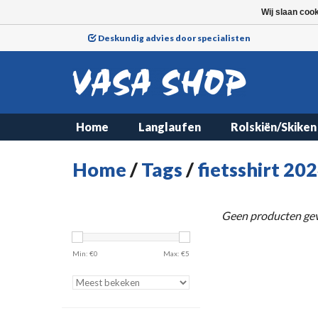
Wij slaan coo
Deskundig advies door specialisten
Home
Langlaufen
Rolskiën/Skiken
Home
/
Tags
/
fietsshirt 20
Geen producten gev
Min: €
0
Max: €
5