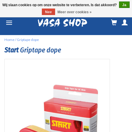
Wij slaan cookies op om onze website te verbeteren. Is dat akkoord?
Ja
Nee
Meer over cookies »
M
a
Home
/
Griptape dope
Start
Griptape dope