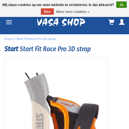
Wij slaan cookies op om onze website te verbeteren. Is dat akkoord?
Ja
Nee
Meer over cookies »
M
a
Home
/
Start Fit Race Pro 3D strap
Start
Start Fit Race Pro 3D strap