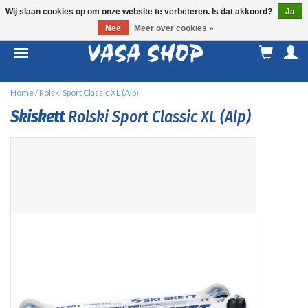
Wij slaan cookies op om onze website te verbeteren. Is dat akkoord?
Ja
Nee
Meer over cookies »
M
a
Home
/
Rolski Sport Classic XL (Alp)
Skiskett
Rolski Sport Classic XL (Alp)