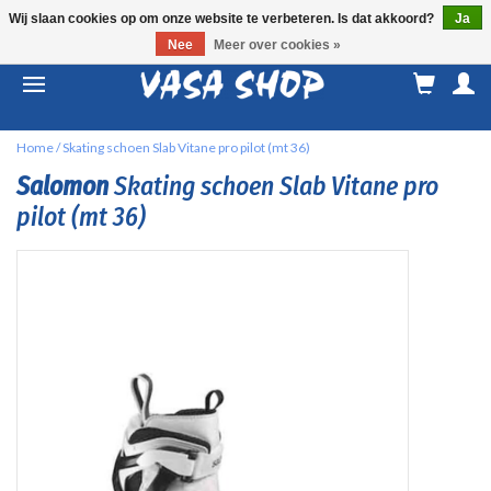
Wij slaan cookies op om onze website te verbeteren. Is dat akkoord?
Ja
Nee
Meer over cookies »
M
a
Home
/
Skating schoen Slab Vitane pro pilot (mt 36)
Salomon
Skating schoen Slab Vitane pro
pilot (mt 36)