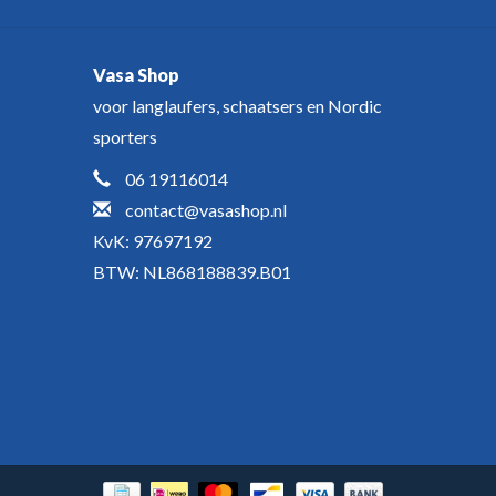
Vasa Shop
voor langlaufers, schaatsers en Nordic
sporters
06 19116014
contact@vasashop.nl
KvK: 97697192
BTW: NL868188839.B01