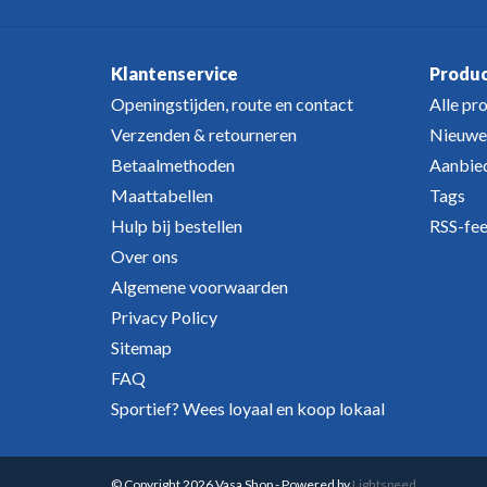
Klantenservice
Produ
Openingstijden, route en contact
Alle pr
Verzenden & retourneren
Nieuwe
Betaalmethoden
Aanbie
Maattabellen
Tags
Hulp bij bestellen
RSS-fe
Over ons
Algemene voorwaarden
Privacy Policy
Sitemap
FAQ
Sportief? Wees loyaal en koop lokaal
© Copyright 2026 Vasa Shop - Powered by
Lightspeed