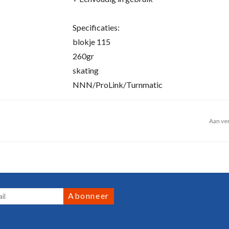
Specificaties:
blokje 115
260gr
skating
NNN/ProLink/Turnmatic
Aan ver
Abonneer