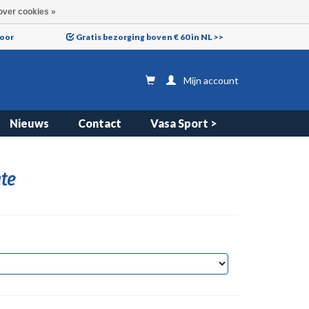
over cookies »
voor
Gratis bezorging boven € 60 in NL >>
Mijn account
Nieuws
Contact
Vasa Sport >
te