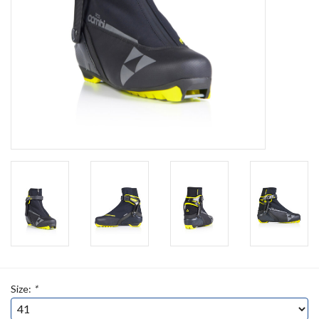
Size:
*